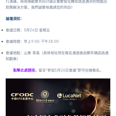
行演講，與現場觀衆共同讨論企業數智化轉型路途遇到的問題及
對應解決方案，我們誠摯地邀請您的到訪！
論壇須知：
會議日期：5月26日 星期五
會議時間：早上9:00-下午18:00
會議地點：山東·青島（具体地址将在報名通過後由郵件确認函通
知觀衆）
點擊此處鏈接
，
留言“參加5月26日會議”即可在線報名。